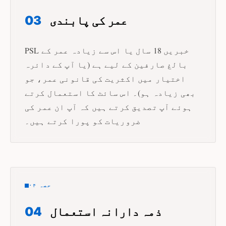
عمر کی پابندی
03
PSL خبریں 18 سال یا اس سے زیادہ عمر کے
بالغ صارفین کے لیے ہے (یا آپ کے دائرہ
اختیار میں اکثریت کی قانونی عمر، جو
بھی زیادہ ہو)۔ اس سائٹ کا استعمال کرتے
ہوئے آپ تصدیق کرتے ہیں کہ آپ ان عمر کی
ضروریات کو پورا کرتے ہیں۔
حصہ ۰۴
ذمہ دارانہ استعمال
04