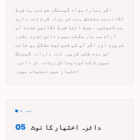
اگر ہمارا مواد گیمنگ، جوئے، یا شرط
لگانے سے متعلق ہے، تو براہ کرم ذمہ داری
سے کھیلیں۔ صرف اتنا شرط لگائیں جتنا آپ
آرام سے ہار سکتے ہیں، ذاتی حدود مقرر
کریں، اور اگر آپ کی شمولیت مشکل ہو جائے
تو مدد طلب کریں۔ ذمہ دارانہ گیمنگ
سپورٹ کے لیے وسائل زیادہ تر دائرہ
اختیار میں دستیاب ہیں۔
حصہ ۰۵
دائرہ اختیار کا نوٹ
05