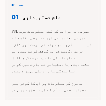
حصہ ۰۱
عام دستبرداری
01
PSL خبریں پر فراہم کی گئی معلومات صرف
عمومی معلوماتی اور تفریحی مقاصد کے
لیے ہے۔ اگرچہ ہم مواد کو درست اور تازہ
ترین رکھنے کی ہر کوشش کرتے ہیں، ہم
معلومات کی مکمل، درستگی، قابل
اعتمادیت، یا دستیابی کے بارے میں کوئی
نمائندگی یا وارنٹی نہیں دیتے۔
اس طرح کی معلومات پر آپ کا کوئی بھی
انحصار سختی سے آپ کے اپنے خطرے پر ہے۔