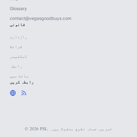
Glossary
contact@vegasgoodbuys.com
قانونی
رازداری
شرائط
ڈسکلیمر
رابطہ
سائٹ میپ
رابطہ کریں
© 2026 PSL خبریں. جملہ حقوق محفوظ ہیں۔