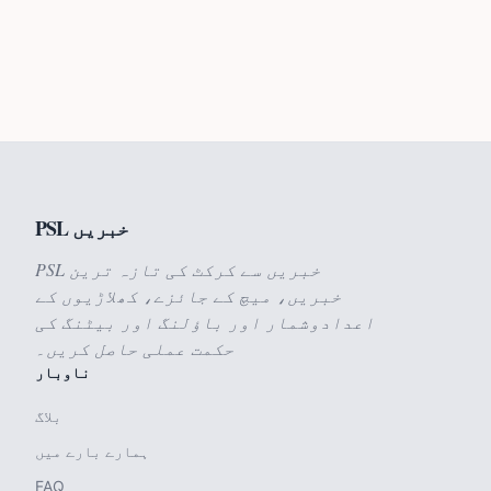
PSL خبریں
PSL خبریں سے کرکٹ کی تازہ ترین
خبریں، میچ کے جائزے، کھلاڑیوں کے
اعدادوشمار اور باؤلنگ اور بیٹنگ کی
حکمت عملی حاصل کریں۔
ناوبار
بلاگ
ہمارے بارے میں
FAQ