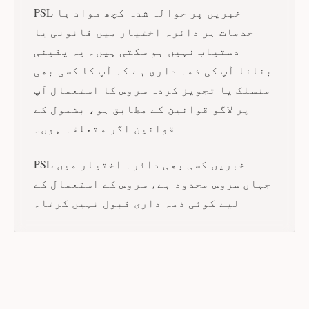
PSL خبریں پر حوالہ شدہ کچھ مواد یا
خدمات ہر دائرہ اختیار میں قانونی یا
دستیاب نہیں ہو سکتی ہیں۔ یہ یقینی
بنانا آپ کی ذمہ داری ہے کہ آپ کا کسی بھی
منسلک یا تجویز کردہ سروس کا استعمال آپ
پر لاگو قوانین کے مطابق ہو، بشمول کے
قوانین اگر متعلقہ ہوں۔
PSL خبریں کسی بھی دائرہ اختیار میں
جہاں سروس محدود ہے، سروس کے استعمال کے
لیے کوئی ذمہ داری قبول نہیں کرتا۔