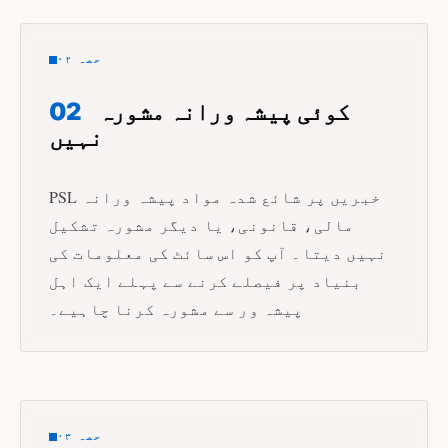
حصہ ۰۲
کوئی پیشہ ورانہ مشورہ
02
نہیں
PSL خبریں پر شائع شدہ مواد پیشہ ورانہ
مالی، قانونی، یا دیگر مشورہ تشکیل
نہیں دیتا۔ آپ کو اس سائٹ کی معلومات کی
بنیاد پر فیصلے کرنے سے پہلے ایک اہل
پیشہ ور سے مشورہ کرنا چاہیے۔
حصہ ۰۳