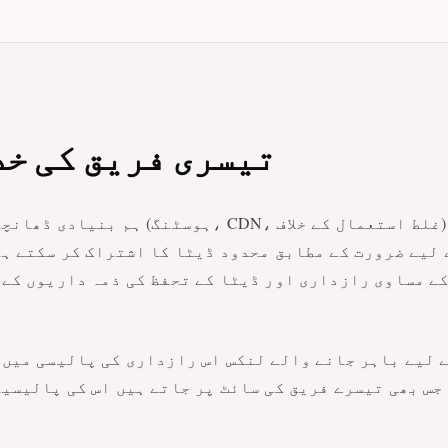
تیسری فریق کی خ
ہم بنیادی ڈھانچے کے شراکت داروں (ہوسٹنگ، 
ے لیے ضرورت کے مطابق محدود ڈیٹا کا اشتراک کر سکتے ہ
ے مساوی رازداری اور ڈیٹا کے تحفظ کی ذمہ داریوں کے 
 لیے باہر جانے والے لنکس اس رازداری کی پالیسی میں 
جس بھی تیسرے فریق کی سائٹ پر جاتے ہیں اس کی پالیسی