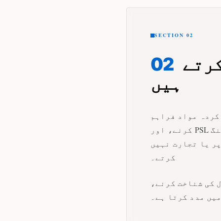
SECTION 02
ہم آپ کی معلومات کیسے استعمال کرتے
02
ہیں
 کردہ مواد فراہم
کرنے، اور PSL خبریں کی خدمات کو بہتر بنانے کے لیے استعمال کرتے ہیں۔ ہم مارکیٹنگ
پر یا تجارت نہیں
کرتے۔
 کی شناخت کرنے،
میں مدد کرتا ہے۔