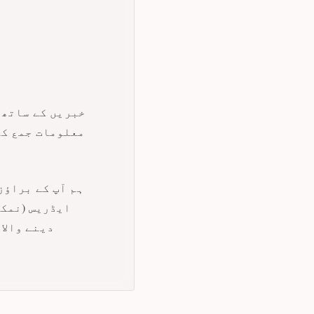
معلومات جمع کر
ہم آپ کے براؤز
دینے والا