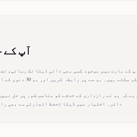
آپ کے 
پ کے بارے میں موجود کسی بھی ذاتی ڈیٹا تک رسائی، تص
 ہیں۔ ہم سے پر رابطہ کریں اور ہم 30 دنوں کے اندر جواب دیں گے۔
ہے کہ ہم نے رازداری کے خدشے کو مناسب طور پر حل نہیں
دائرہ اختیار میں ڈیٹا تحفظ اتھارٹی سے بھی راب