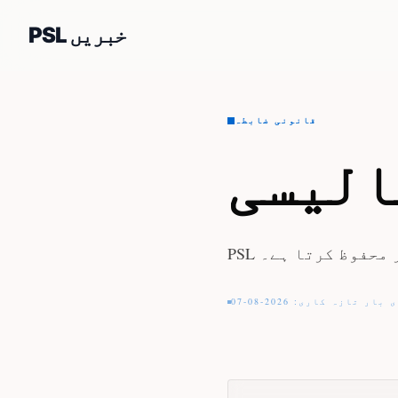
PSL خبریں
قانونی ضابطہ
الیسی
ر محفوظ کرتا ہے۔
بار تازہ کاری: 2026-08-07