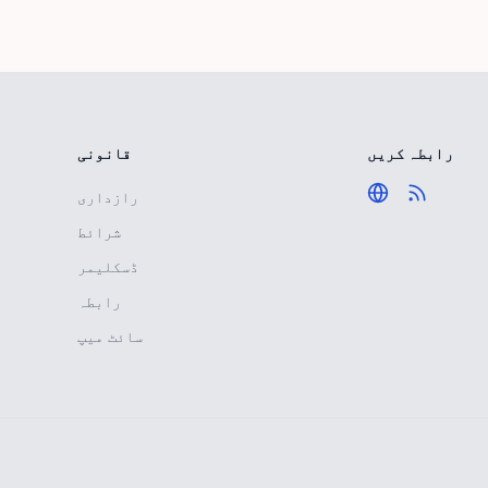
رابطہ کریں
قانونی
رازداری
شرائط
ڈسکلیمر
رابطہ
سائٹ میپ