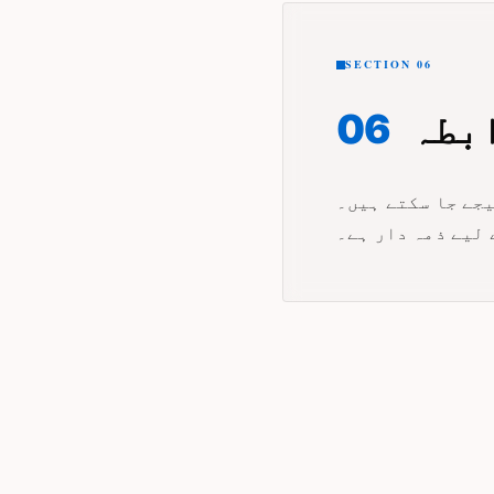
SECTION 06
بطہ
06
یں قابل اطلاق قانون کے تحت آپ
 لیے ذمہ دار ہے۔