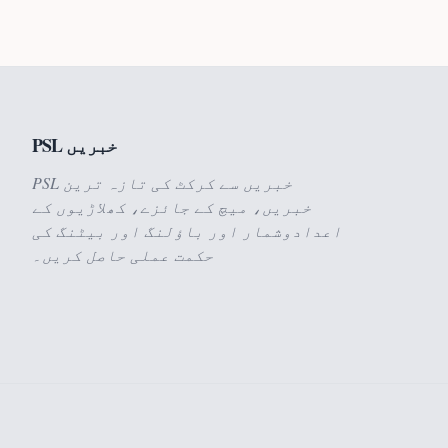
PSL خبریں
PSL خبریں سے کرکٹ کی تازہ ترین
خبریں، میچ کے جائزے، کھلاڑیوں کے
اعدادوشمار اور باؤلنگ اور بیٹنگ کی
حکمت عملی حاصل کریں۔