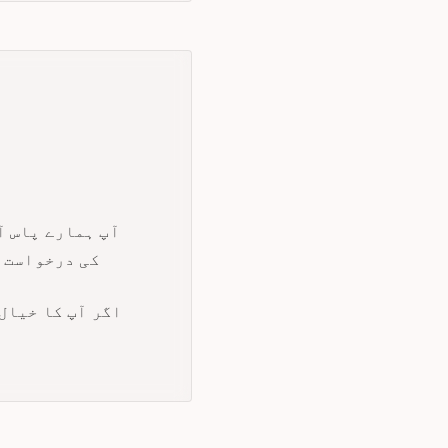
آپ ہمارے پاس آ
کی درخواست کر سکتے
اگر آپ کا خیال 