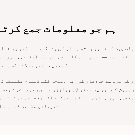
ہم جو معلومات جمع کرتے
 سکتے ہیں — بشمول آپ کا نام، ای میل ایڈریس، اور ہم
کے ذریعے بھیجے گئے کسی بھی
ر کی طرف سے خودکار طور پر بھیجی گئی گمنام تکنیکی ڈ
 صفحہ، اور ہماری سائٹ پر دیکھے گئے صفحات۔ یہ ڈیٹا 
تجزیاتی مقاصد کے لیے ا