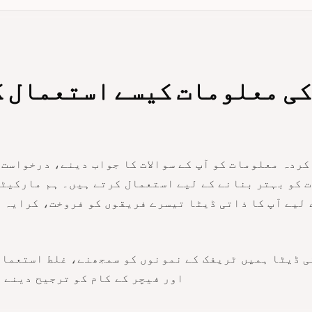
کردہ معلومات کو آپ کے سوالات کا جواب دینے، درخواست
 لیے آپ کا ذاتی ڈیٹا تیسرے فریقوں کو فروخت، کرایہ 
 ڈیٹا ہمیں ٹریفک کے نمونوں کو سمجھنے، غلط استعمال
اور فیچر کے کام کو ترجیح دینے 