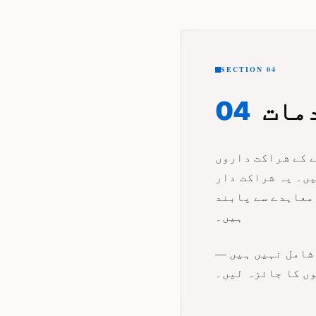
SECTION 04
دمات
04
CDN، غلط استعمال کے خلاف) کے ساتھ سختی سے
یں۔ یہ شراکت دار
معاہدے سے پابند
ہیں۔
شامل نہیں ہیں —
وں کا جائزہ لیں۔