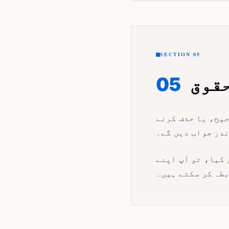
SECTION 05
حقوق
05
حیح، یا حذف کرنے
 کیا، تو آپ اپنے
طہ کر سکتے ہیں۔