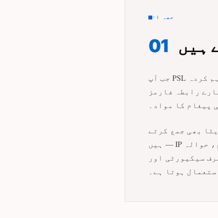
حصہ ۰۱
 ہیں
01
جب آپ PSL خبریں کے ساتھ بات چیت کرتے ہیں، تو ہم آپ کی رضاکارانہ طور پر فراہم کردہ
ارے رابطہ فارمز
 پیغام کا مواد۔
یٹا بھی جمع کرتے
ہیں — IP ایڈریس (نمکین ہیش کے طور پر محفوظ)، براؤزر ورژن، ڈیوائس کی قسم، حوالہ
صرف سیکیورٹی اور
ستعمال ہوتا ہے۔