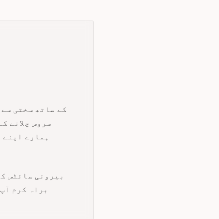
سروس چلانے ک
ہمارے اپنے ک
بیرونی سائٹس کے
براہ کرم آپ 