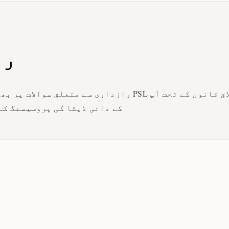
را
رازداری سے متعلق سوالات پر بھیجے جا سکتے ہیں۔ PSL خبر
کے ذاتی ڈیٹا کی پروسیسنگ کے