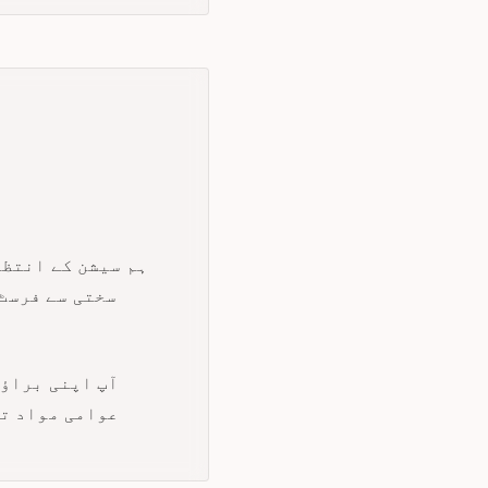
ہم سیشن کے انتظا
سختی سے فرسٹ
آپ اپنی براؤز
عوامی مواد تک