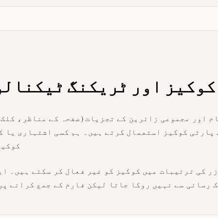
کوکیز اور ٹریکنگ ٹیکنال
م اور مجموعی زائرین کے تجزیات (صفحہ کے مناظر، کلک 
 پارٹی کوکیز استعمال کرتے ہیں۔ ہم کسی اشتہاری یا ک
کوکیز
ر کی ترتیبات میں کوکیز کو غیر فعال کر سکتے ہیں۔ ای
 رسائی سے نہیں روکا جاتا لیکن فارم کے جمع کرانے پر