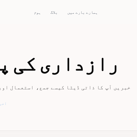
ہمارے بارے میں
بلاگ
ہوم
رازداری کی پ
PSL خبریں آپ کا ذاتی ڈیٹا کیسے جمع، استعمال او
آخری 