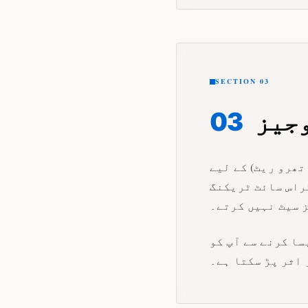
SECTION 03
وجیز
03
تھرو ریٹ) کے لیے
راس سائٹ ٹریکنگ
 سیٹ نہیں کرتے۔
سا کرنے سے آپ کو
 اثر پڑ سکتا ہے۔